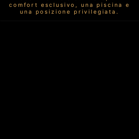
comfort esclusivo, una piscina e
una posizione privilegiata.
Telefono:
+393402318375
Email:
auroraviewresort@gmail.com
indirizzo:
Aurora View Resort
Via Spiaggia 6, Mascali - 95016 (Italia)
social:
Feedback